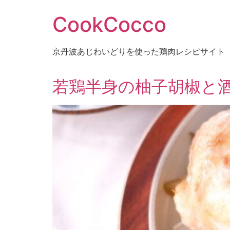
コ
CookCocco
ン
テ
ン
京丹波あじわいどりを使った鶏肉レシピサイト
ツ
に
ス
若鶏半身の柚子胡椒と酒粕
キ
ッ
プ